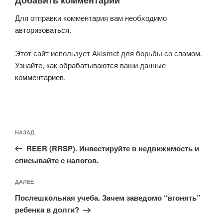
Для отправки комментария вам необходимо
авторизоваться
.
Этот сайт использует Akismet для борьбы со спамом.
Узнайте, как обрабатываются ваши данные
комментариев
.
Навигация
Предыдущая
НАЗАД
по
запись:
записям
REER (RRSP). Инвестируйте в недвижимость и
списывайте с налогов.
Следующая
ДАЛЕЕ
запись
Послешкольная учеба. Зачем заведомо “вгонять”
ребенка в долги?