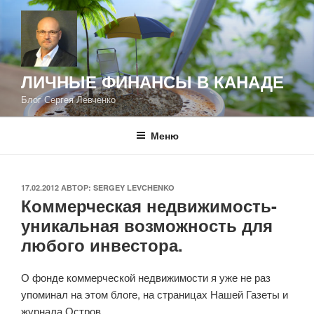
Перейти
к
содержимому
ЛИЧНЫЕ ФИНАНСЫ В КАНАДЕ
Блог Сергея Левченко
Меню
ОПУБЛИКОВАНО
17.02.2012
АВТОР:
SERGEY LEVCHENKO
Коммерческая недвижимость-
уникальная возможность для
любого инвестора.
О фонде коммерческой недвижимости я уже не раз
упоминал на этом блоге, на страницах Нашей Газеты и
журнала Остров.